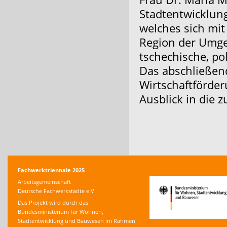
Stadtentwicklung
welches sich mit
Region der Umge
tschechische, po
Das abschließen
Wirtschaftförde
Ausblick in die 
Fachwerktriennale 2025
Arbeitsgemeinschaft
Deutsche Fachwerkstädte e.V.
Das Projekt wird durch das
Bundesministerium für Wohnen,
Stadtentwicklung und Bauwesen im Rahmen