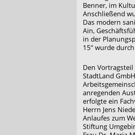
Benner, im Kult
Anschließend wu
Das modern sanie
Ain, Geschäftsfü
in der Planungsp
15“ wurde durch
Den Vortragsteil
StadtLand GmbH 
Arbeitsgemeinsc
anregenden Aust
erfolgte ein Fa
Herrn Jens Niede
Anlaufes zum We
Stiftung Umgebi
Frau Dr. Maria M