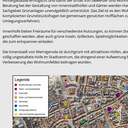
Hintergebäude ermöglicht und damit der Erhalt von Gewerbe- und Wohnn
Beratung bei der Gestaltung von Innenstadthöfen und Gärten werden Ha
Sachgebiet Grünanlagen unendgeldlich unterstützt. Das Ziel ist es den W
komplizierten Grundstücksfragen bei gemeinsam genutzten Hofflächen zu
Umlegungsverfahren)
Innenhöfe bieten Freiräume für verschiedenste Nutzungen, so können Ste
geschaffen werden, aber auch grüne Inseln, Grillecken, Spielmöglichkeiten 
die zum entspannen einladen.
Die Innenstadt von Wernigerode ist durchgrünt mit attraktiven Höfen, abe
völlig ungestaltete Höfe im Stadtzentrum, die dringend einer Aufwertung
Verbesserung des Wohnumfeldes beitragen würden.