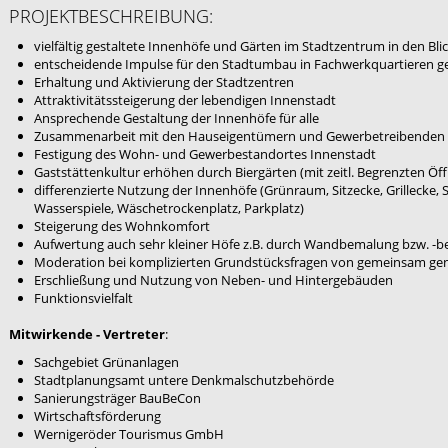
PROJEKTBESCHREIBUNG:
vielfältig gestaltete Innenhöfe und Gärten im Stadtzentrum in den Bli
entscheidende Impulse für den Stadtumbau in Fachwerkquartieren 
Erhaltung und Aktivierung der Stadtzentren
Attraktivitätssteigerung der lebendigen Innenstadt
Ansprechende Gestaltung der Innenhöfe für alle
Zusammenarbeit mit den Hauseigentümern und Gewerbetreibenden
Festigung des Wohn- und Gewerbestandortes Innenstadt
Gaststättenkultur erhöhen durch Biergärten (mit zeitl. Begrenzten Öf
differenzierte Nutzung der Innenhöfe (Grünraum, Sitzecke, Grillecke, S
Wasserspiele, Wäschetrockenplatz, Parkplatz)
Steigerung des Wohnkomfort
Aufwertung auch sehr kleiner Höfe z.B. durch Wandbemalung bzw. -
Moderation bei komplizierten Grundstücksfragen von gemeinsam ge
Erschließung und Nutzung von Neben- und Hintergebäuden
Funktionsvielfalt
Mitwirkende - Vertreter
:
Sachgebiet Grünanlagen
Stadtplanungsamt untere Denkmalschutzbehörde
Sanierungsträger BauBeCon
Wirtschaftsförderung
Wernigeröder Tourismus GmbH