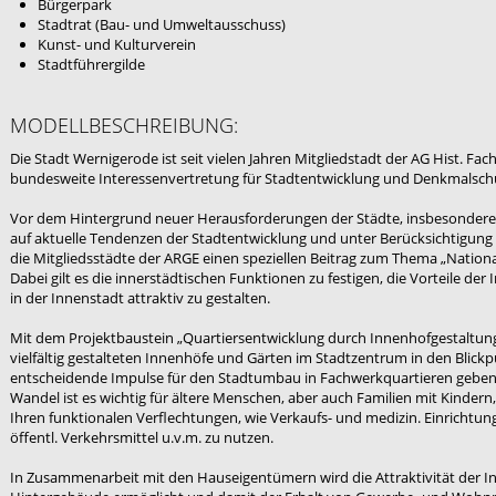
Bürgerpark
Stadtrat (Bau- und Umweltausschuss)
Kunst- und Kulturverein
Stadtführergilde
MODELLBESCHREIBUNG:
Die Stadt Wernigerode ist seit vielen Jahren Mitgliedstadt der AG Hist. Fac
bundesweite Interessenvertretung für Stadtentwicklung und Denkmalsch
Vor dem Hintergrund neuer Herausforderungen der Städte, insbesondere d
auf aktuelle Tendenzen der Stadtentwicklung und unter Berücksichtigun
die Mitgliedsstädte der ARGE einen speziellen Beitrag zum Thema „National
Dabei gilt es die innerstädtischen Funktionen zu festigen, die Vorteile d
in der Innenstadt attraktiv zu gestalten.
Mit dem Projektbaustein „Quartiersentwicklung durch Innenhofgestaltung
vielfältig gestalteten Innenhöfe und Gärten im Stadtzentrum in den Blickp
entscheidende Impulse für den Stadtumbau in Fachwerkquartieren gebe
Wandel ist es wichtig für ältere Menschen, aber auch Familien mit Kinder
Ihren funktionalen Verflechtungen, wie Verkaufs- und medizin. Einrichtun
öffentl. Verkehrsmittel u.v.m. zu nutzen.
In Zusammenarbeit mit den Hauseigentümern wird die Attraktivität der In