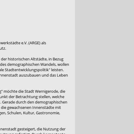
hwerkstädte e.V. (ARGE) als
utz.
er historischen Altstädte, in Bezug
g des demographischen Wandels, wollen
e Stadtentwicklungspolitik" leisten.
er Innenstadt auszubauen und das Leben
" möchte die Stadt Wernigerode, die
unkt der Betrachtung stellen, welche
n. Gerade durch den demographischen
n, die gewachsenen Innenstädte mit
gen, Schulen, Kultur, Gastronomie,
nenstadt gesteigert, die Nutzung der