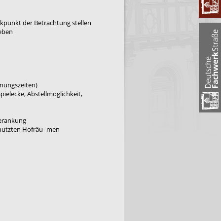
ckpunkt der Betrachtung stellen
geben
fnungszeiten)
pielecke, Abstellmöglichkeit,
berankung
nutzten Hofräu- men