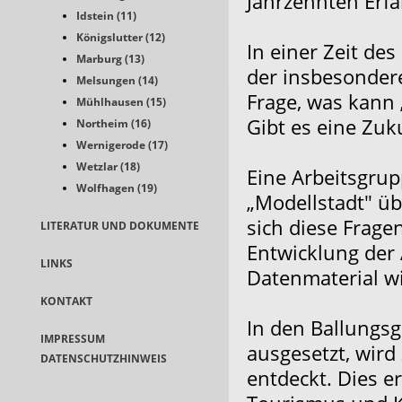
Jahrzehnten Erfa
Idstein (11)
Königslutter (12)
In einer Zeit de
Marburg (13)
der insbesondere 
Melsungen (14)
Frage, was kann 
Mühlhausen (15)
Gibt es eine Zuk
Northeim (16)
Wernigerode (17)
Wetzlar (18)
Eine Arbeitsgru
Wolfhagen (19)
„Modellstadt" üb
sich diese Frag
LITERATUR UND DOKUMENTE
Entwicklung der 
LINKS
Datenmaterial w
KONTAKT
In den Ballungsg
IMPRESSUM
ausgesetzt, wir
DATENSCHUTZHINWEIS
entdeckt. Dies e