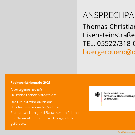
ANSPRECHPA
Thomas Christia
Eisensteinstraß
TEL. 05522/318-
buergerbuero@o
Fachwerktriennale 2025
Arbeitsgemeinschaft
Deutsche Fachwerkstädte e.V.
Das Projekt wird durch das
Bundesministerium für Wohnen,
Stadtentwicklung und Bauwesen im Rahmen
der Nationalen Stadtentwicklungspolitik
gefördert.
© 2026 www.