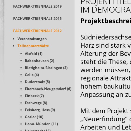
PROJEKTTITE
FACHWERKTRIENNALE 2019
IM DEMOGRA
FACHWERKTRIENNALE 2015
Projektbeschre
FACHWERKTRIENNALE 2012
Südniedersachse
Veranstaltungen
Harz sind stark
Teilnehmerstädte
Alterung der Bev
Alsfeld (1)
steht die These,
Babenhausen (2)
Bietigheim-Bissingen (3)
werden müssen, u
Celle (4)
regionale Attrak
Duderstadt (5)
hohem baukultur
Ebersbach-Neugersdorf (6)
Anpassung an zu
Einbeck (7)
Eschwege (8)
Mit dem Projekt 
Felsberg, Hess (9)
Goslar (10)
„Neuerfindung“ 
Hann. Münden (11)
Arbeiten und Leb
Helmstedt (12)