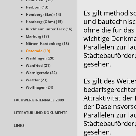
Herborn (13)
Es gilt methodis
Homberg (Efze) (14)
und bautechnis
Homberg (Ohm) (15)
ohne die für das
Kirchheim unter Teck (16)
Marburg (17)
wichtige Denkma
Nörten-Hardenberg (18)
Parallelen zur
Osterode (19)
Städtebauförder
Waiblingen (20)
gesehen.
Wanfried (21)
Wernigerode (22)
Es gilt des Wei
Wetzlar (23)
Wolfhagen (24)
bedarfsgerechten
Attraktivität de
FACHWERKTRIENNALE 2009
der Daseinsvorso
LITERATUR UND DOKUMENTE
Parallelen zur
Städtebauförder
LINKS
gesehen.