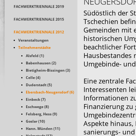
NEUGERSDORF
FACHWERKTRIENNALE 2019
Südöstlich der S
FACHWERKTRIENNALE 2015
Tschechien befin
Gemeinden mit e
FACHWERKTRIENNALE 2012
historischen Um
Veranstaltungen
beachtlicher For
Teilnehmerstädte
Hausbestandes n
Alsfeld (1)
Umgebinde- und
Babenhausen (2)
Bietigheim-Bissingen (3)
Celle (4)
Eine zentrale Fa
Duderstadt (5)
Interessenten le
Ebersbach-Neugersdorf (6)
Informationen z
Einbeck (7)
Finanzierung zu
Eschwege (8)
Umgebindezentru
Felsberg, Hess (9)
Goslar (10)
Aspekte hinaus, 
Hann. Münden (11)
sanierungs- und
Helmstedt (12)