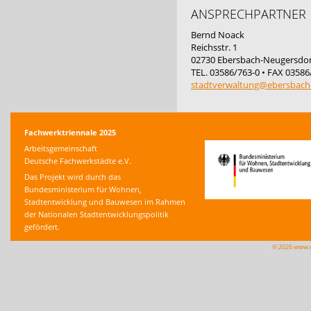
ANSPRECHPARTNER
Bernd Noack
Reichsstr. 1
02730 Ebersbach-Neugersdor
TEL. 03586/763-0 • FAX 03586
stadtverwaltung@ebersbach
Fachwerktriennale 2025
Arbeitsgemeinschaft
Deutsche Fachwerkstädte e.V.
Das Projekt wird durch das
Bundesministerium für Wohnen,
Stadtentwicklung und Bauwesen im Rahmen
der Nationalen Stadtentwicklungspolitik
gefördert.
© 2026 www.