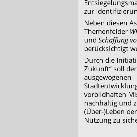
Entsiegelungsma
zur Identifizieru
Neben diesen Asp
Themenfelder
Wi
und
Schaffung v
berücksichtigt w
Durch die Initiat
Zukunft“ soll der
ausgewogenen – 
Stadtentwicklung
vorbildhaften M
nachhaltig und 
(Über-)Leben der
Nutzung zu sich