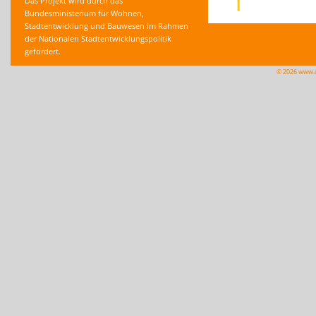
Das Projekt wird durch das
Bundesministerium für Wohnen,
Stadtentwicklung und Bauwesen im Rahmen
der Nationalen Stadtentwicklungspolitik
gefördert.
© 2026 www.