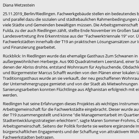
Diana Wetzestein
25.11.2019_Berlin/Riedlingen. Fachwerkgebäude stellen ein bedeutendes ba
und parallel dazu die sozialen und städtebaulichen Rahmenbedingungen z
viele Städte und Gemeinden bewältigen müssen. Die Arbeitsgemeinschaft 
Fulda, zu der auch Riedlingen zählt, stellte Ende November im Großen Saa
Landesvertretung ihre Erkenntnisse aus der "Fachwerktriennale 19" vor. Ü
Fachwerkstädten innerhalb der T19 an praktischen Lösungsansätzen zur In
und Finanzierung gearbeitet.
Rückblick: In Riedlingen wurde das ehemalige Gasthaus Zum Schwanen in d
außergewöhnlichen Herberge. Aus 900 Quadratmetern Leerstand, einer 
denen der Abriss drohte, entstand Wohnraum für Asylsuchende, Obdachl
und Bürgermeister Marcus Schafft wurden von den Plänen einer lokalen
Traditionsgasthaus wurde an sie verkauft, der neu geschaffenen Wohnrau
der Unternehmergruppe gemietet und von der Stadt als Mietwohnungen 
Sanierungsarbeiten konnten Flüchtlinge aus Afghanistan erfolgreich mit e
werden.
Riedlingen hat seine Erfahrungen dieses Projektes als wichtiges Instrume
Arbeitsgemeinschaft für die Fachwerkstädte eingebracht. Dieser wurde aus
der T19 zusammengestellt und könne "die Managementarbeit im Quartier m
Stadtentwicklungsstrategien erleichtern", sagte Maren Sommer-Frohms, G
Arbeitsgemeinschaft. Seitens der Politik forderte sie weitere ergänzende 
bürgerschaftlichen Engagements und der Schaffung von attraktivem Wohn
Fachwerkstädten beitragen.