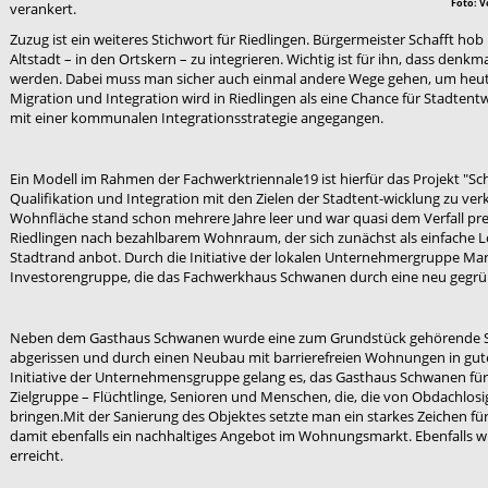
Foto: V
verankert.
Zuzug ist ein weiteres Stichwort für Riedlingen. Bürgermeister Schafft hob he
Altstadt – in den Ortskern – zu integrieren. Wichtig ist für ihn, dass den
werden. Dabei muss man sicher auch einmal andere Wege gehen, um heu
Migration und Integration wird in Riedlingen als eine Chance für Stadten
mit einer kommunalen Integrationsstrategie angegangen.
Ein Modell im Rahmen der Fachwerktriennale19 ist hierfür das Projekt "Sch
Qualifikation und Integration mit den Zielen der Stadtent-wicklung zu v
Wohnfläche stand schon mehrere Jahre leer und war quasi dem Verfall pre
Riedlingen nach bezahlbarem Wohnraum, der sich zunächst als einfache 
Stadtrand anbot. Durch die Initiative der lokalen Unternehmergruppe Ma
Investorengruppe, die das Fachwerkhaus Schwanen durch eine neu gegrün
Neben dem Gasthaus Schwanen wurde eine zum Grundstück gehörende Sch
abgerissen und durch einen Neubau mit barrierefreien Wohnungen in gute
Initiative der Unternehmensgruppe gelang es, das Gasthaus Schwanen fü
Zielgruppe – Flüchtlinge, Senioren und Menschen, die, die von Obdachlosi
bringen.Mit der Sanierung des Objektes setzte man ein starkes Zeichen fü
damit ebenfalls ein nachhaltiges Angebot im Wohnungsmarkt. Ebenfalls w
erreicht.