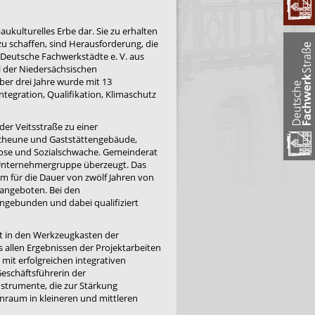
ukulturelles Erbe dar. Sie zu erhalten
u schaffen, sind Herausforderung, die
Deutsche Fachwerkstädte e. V. aus
l der Niedersächsischen
ber drei Jahre wurde mit 13
tegration, Qualifikation, Klimaschutz
er Veitsstraße zu einer
Scheune und Gaststättengebäude,
ose und Sozialschwache. Gemeinderat
 Unternehmergruppe überzeugt. Das
m für die Dauer von zwölf Jahren von
angeboten. Bei den
ingebunden und dabei qualifiziert
nt in den Werkzeugkasten der
 allen Ergebnissen der Projektarbeiten
it erfolgreichen integrativen
eschäftsführerin der
Instrumente, die zur Stärkung
raum in kleineren und mittleren