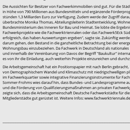
Die Aussichten für Besitzer von Fachwerkimmobilien sind gut. Für die St
in Höhe von 790 Millionen aus Bundesmitteln und ergänzende Förderpr
stünden 1,3 Milliarden Euro zur Verfügung. Zudem werde der Zugriff darau
überbrachte Monika Thomas, Abteilungsleiterin Stadtentwicklung, Wohnen
Bundesministerium des Inneren für Bau und Heimat. Sie lobte die Ergebni
Fachwerkprojekte wie die Fachwerktriennalen oder das Fachwerk5Eck Sü
erfolgreich, das haben Auswertungen ergeben", sagte sie. Zukünftig werde
darum gehen, den Bestand in die ganzheitliche Betrachtung bei der energ
Wohnungsbau einzubeziehen. Da Fachwerk in Deutschland als nationales 
und innerhalb der Vereinbarung von Davos der Begriff "Baukultur" interna
es von ihr die Einladung, auch weiterhin Projekte einzureichen und durch
Die Arbeitsgemeinschaft hat ein Positionspapier mit nach Berlin gebracht
von Demographischem Wandel und Klimaschutz mit niedrigschwelligen p
im Fachwerkquartier sowie integrative Finanzierungsinstrumente für Fac
Sommer-Frohms wies darauf hin, dass Bundes- und Landesprogramme auc
und die Förderung von Qualifizierungsmaßnahmen an privaten Fachwerkg
zeigte sich, dass die Arbeitsgemeinschaft Deutsche Fachwerkstädte für di
Mitgliederstädte gut gerüstet ist. Weitere Infos: www.fachwerktriennale.d
_________________________________________________________________________