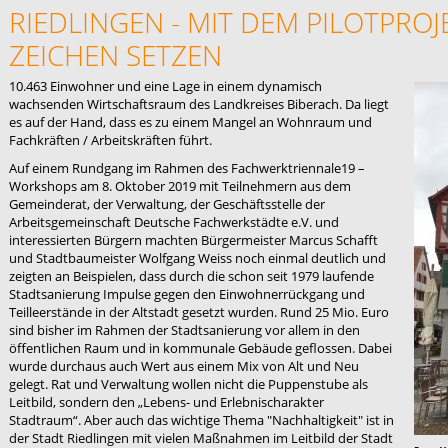
RIEDLINGEN - MIT DEM PILOTPRO
ZEICHEN SETZEN
10.463 Einwohner und eine Lage in einem dynamisch
wachsenden Wirtschaftsraum des Landkreises Biberach. Da liegt
es auf der Hand, dass es zu einem Mangel an Wohnraum und
Fachkräften / Arbeitskräften führt.
Auf einem Rundgang im Rahmen des Fachwerktriennale19 –
Workshops am 8. Oktober 2019 mit Teilnehmern aus dem
Gemeinderat, der Verwaltung, der Geschäftsstelle der
Arbeitsgemeinschaft Deutsche Fachwerkstädte e.V. und
interessierten Bürgern machten Bürgermeister Marcus Schafft
und Stadtbaumeister Wolfgang Weiss noch einmal deutlich und
zeigten an Beispielen, dass durch die schon seit 1979 laufende
Stadtsanierung Impulse gegen den Einwohnerrückgang und
Teilleerstände in der Altstadt gesetzt wurden. Rund 25 Mio. Euro
sind bisher im Rahmen der Stadtsanierung vor allem in den
öffentlichen Raum und in kommunale Gebäude geflossen. Dabei
wurde durchaus auch Wert aus einem Mix von Alt und Neu
gelegt. Rat und Verwaltung wollen nicht die Puppenstube als
Leitbild, sondern den „Lebens- und Erlebnischarakter
Stadtraum“. Aber auch das wichtige Thema "Nachhaltigkeit" ist in
der Stadt Riedlingen mit vielen Maßnahmen im Leitbild der Stadt