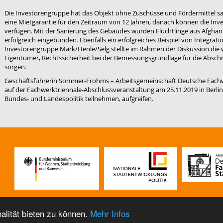
Die Investorengruppe hat das Objekt ohne Zuschüsse und Fördermittel sa
eine Mietgarantie für den Zeitraum von 12 Jahren, danach können die In
verfügen. Mit der Sanierung des Gebäudes wurden Flüchtlinge aus Afghan
erfolgreich eingebunden. Ebenfalls ein erfolgreiches Beispiel von Integrati
Investorengruppe Mark/Henle/Selg stellte im Rahmen der Diskussion die 
Eigentümer, Rechtssicherheit bei der Bemessungsgrundlage für die Absch
sorgen.
Geschäftsführerin Sommer-Frohms – Arbeitsgemeinschaft Deutsche Fachw
auf der Fachwerktriennale-Abschlussveranstaltung am 25.11.2019 in Berlin,
Bundes- und Landespolitik teilnehmen, aufgreifen.
n
alität bieten zu können.
Mehr Infos