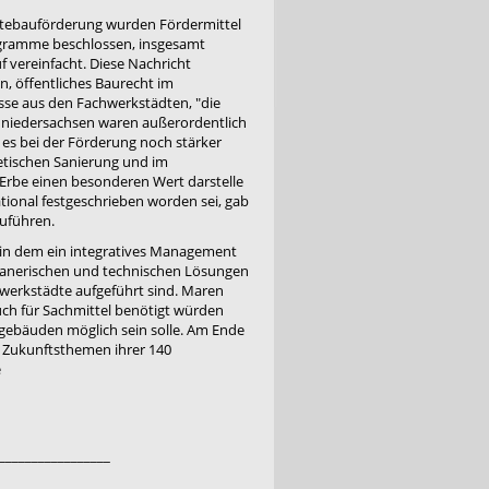
ädtebauförderung wurden Fördermittel
ogramme beschlossen, insgesamt
f vereinfacht. Diese Nachricht
, öffentliches Baurecht im
sse aus den Fachwerkstädten, "die
dniedersachsen waren außerordentlich
 es bei der Förderung noch stärker
etischen Sanierung und im
Erbe einen besonderen Wert darstelle
tional festgeschrieben worden sei, gab
zuführen.
, in dem ein integratives Management
lanerischen und technischen Lösungen
hwerkstädte aufgeführt sind. Maren
h für Sachmittel benötigt würden
ebäuden möglich sein solle. Am Ende
e Zukunftsthemen ihrer 140
e
_________________