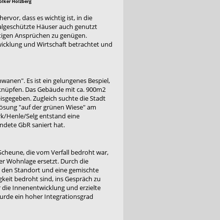
olker Holzberg
rvor, dass es wichtig ist, in die
kmalgeschützte Häuser auch genutzt
tigen Ansprüchen zu genügen.
twicklung und Wirtschaft betrachtet und
wanen". Es ist ein gelungenes Bespiel,
erknüpfen. Das Gebäude mit ca. 900m2
isgegeben. Zugleich suchte die Stadt
Lösung "auf der grünen Wiese" am
rk/Henle/Selg entstand eine
dete GbR saniert hat.
eune, die vom Verfall bedroht war,
r Wohnlage ersetzt. Durch die
r den Standort und eine gemischte
gkeit bedroht sind, ins Gespräch zu
r die Innenentwicklung und erzielte
urde ein hoher Integrationsgrad